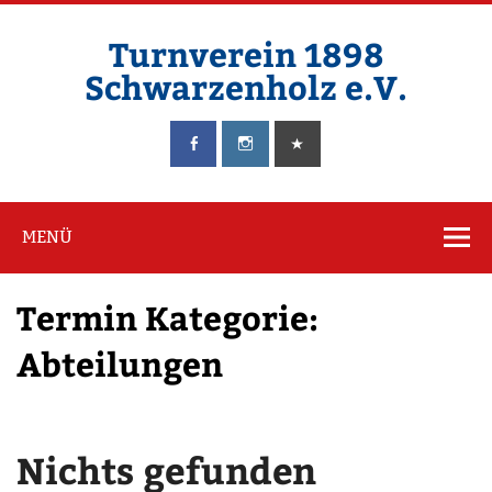
Zum
Inhalt
springen
Turnverein 1898
Schwarzenholz e.V.
125 Jahre der Turnverein in Schwarzenholz
MENÜ
Termin Kategorie:
Abteilungen
Nichts gefunden